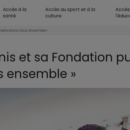
Accès à la
Accès au sport et à la
Accès
Malakoff Humanis Ac
santé
culture
l'éduc
Festivalons tous ensemble »
is et sa Fondation pu
us ensemble »