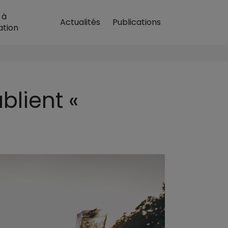
H
 à
Actualités
Publications
cueil
ation
blient «