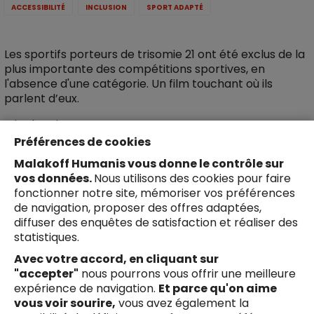
ACCESSIBILITÉ
INCLUSION
SPORT ADAPTÉ
Les sportifs porteurs de trisomie 21 ont été exclus de la
plus importante des compétitions sportives, en
l'absence d'une catégorie. Un film touchant où ils
parlent d’eux.
Lire la suite
Préférences de cookies
Malakoff Humanis vous donne le contrôle sur
vos données.
Nous utilisons des cookies pour faire
fonctionner notre site, mémoriser vos préférences
Afficher plus
de navigation, proposer des offres adaptées,
diffuser des enquêtes de satisfaction et réaliser des
statistiques.
Avec votre accord, en cliquant sur
"accepter"
nous pourrons vous offrir une meilleure
Suivez-nous !
expérience de navigation.
Et parce qu'on aime
Facebook
Youtube
X
Li
vous voir sourire,
vous avez également la