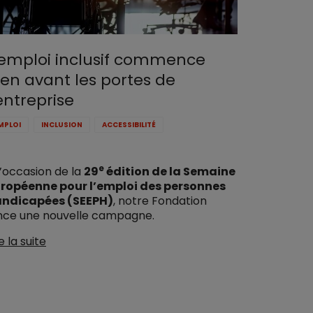
’emploi inclusif commence
ien avant les portes de
’entreprise
MPLOI
INCLUSION
ACCESSIBILITÉ
e
l’occasion de la
29
édition de la Semaine
ropéenne pour l’emploi des personnes
ndicapées (SEEPH)
, notre Fondation
nce une nouvelle campagne.
e la suite