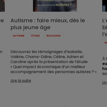
re
Autisme : faire mieux, dès le
L
plus jeune âge
b
l
AUTISME
ÉTUDE
INCLUSION
E
on
Découvrez les témoignages d’Isabelle,
Valérie, Chams-Ddine, Céline, Adrien et
À 
Caroline après la présentation de l’étude
eu
« Quel impact économique d’un meilleur
ha
accompagnement des personnes autistes ? »
la
Lire la suite
Lir