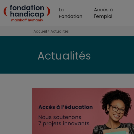
Aller au contenu principal
La
Accès à
Fondation Handicap 
Fondation
l'emploi
Accueil
Actualités
Actualités
Référence au bloc