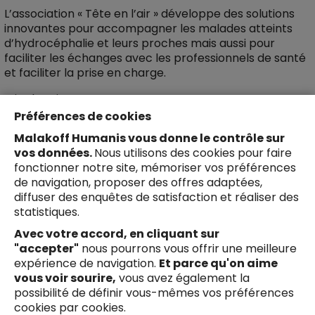
L’association « Tête en l’air » développe des solutions
innovantes pour accompagner les malades atteints
d’hydrocéphalie et leurs proches mais aussi pour
faciliter les échanges avec les professionnels de santé
et faciliter la prise en charge.
Lire la suite
Préférences de cookies
Malakoff Humanis vous donne le contrôle sur
vos données.
Nous utilisons des cookies pour faire
fonctionner notre site, mémoriser vos préférences
Afficher plus
de navigation, proposer des offres adaptées,
diffuser des enquêtes de satisfaction et réaliser des
statistiques.
Avec votre accord, en cliquant sur
"accepter"
nous pourrons vous offrir une meilleure
Suivez-nous !
expérience de navigation.
Et parce qu'on aime
Facebook
Youtube
X
Li
vous voir sourire,
vous avez également la
possibilité de définir vous-mêmes vos préférences
Liens en bas de page
Mentions légales
cookies par cookies.