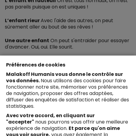
L’enfant en fauteuil
On est tous normaux, on n'est
pas pareils puisque on est uniques !
L’enfant rieur
Avec l'aide des autres, on peut
sûrement aller au bout de ses rêves !
Une autre enfant
On peut s'entraider pour essayer
d'avancer. Oui, oui. Elle sourit.
Voix off
A 10 ans, tous les enfants ont des rêves
Préférences de cookies
différents, il nous appartient à tous de les rendre
possibles. Fondation Malakoff Humanis Handicap.
Malakoff Humanis vous donne le contrôle sur
vos données.
Nous utilisons des cookies pour faire
fonctionner notre site, mémoriser vos préférences
Retour à l'article
de navigation, proposer des offres adaptées,
diffuser des enquêtes de satisfaction et réaliser des
statistiques.
Avec votre accord, en cliquant sur
"accepter"
nous pourrons vous offrir une meilleure
Suivez-nous !
expérience de navigation.
Et parce qu'on aime
Facebook
Youtube
X
Li
vous voir sourire,
vous avez également la