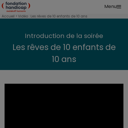
Aller au contenu principal
Menu
Fondation Handicap Malakoff Humanis Accu
Accueil
Accès au sport et à la culture
Vidéo : Les rêves de 10 enfants de 10 ans
Introduction de la soirée
Les rêves de 10 enfants de
10 ans