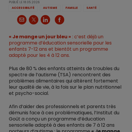
PUBLIÉ LE
18.05.2026
ACCESSIBILITÉ
AUTISME
FAMILLE
SANTÉ
X
Courriel
LinkedIn
Facebook
« Je mange un jour bleu »
: c’est déjà un
programme d’éducation sensorielle pour les
enfants 7-12 ans et bientôt un programme
adapté pour les 4 à 12 ans.
Plus de 80 % des enfants atteints de troubles du
spectre de l’autisme (TSA) rencontrent des
problèmes alimentaires qui altèrent fortement
leur qualité de vie, à la fois sur le plan nutritionnel
et psycho-social.
Afin d’aider des professionnels et parents très
démunis face à ces problématiques, l’Institut du
Goût a conçu un programme d’éducation
sensorielle adapté à des enfants de 7 à 12 ans
porteurs d’autisme : le programme
« Je mange