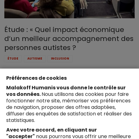
Étude : « Quel impact économique
d’un meilleur accompagnement des
personnes autistes ?
ÉTUDE
AUTISME
INCLUSION
Une étude inédite menée pour la Fondation Malakoff
Préférences de cookies
Humanis Handicap et la Fondation Initiative Autisme
sur les parcours de vie des personnes autistes et de
Malakoff Humanis vous donne le contrôle sur
leurs proches
vos données.
Nous utilisons des cookies pour faire
fonctionner notre site, mémoriser vos préférences
Lire la suite
de navigation, proposer des offres adaptées,
diffuser des enquêtes de satisfaction et réaliser des
statistiques.
Avec votre accord, en cliquant sur
"accepter"
nous pourrons vous offrir une meilleure