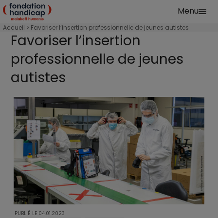
Aller au contenu principal
Menu
Fondation Handicap Malakoff Humanis Accu
Accueil
Accès au sport et à la culture
Favoriser l’insertion professionnelle de jeunes autistes
Favoriser l’insertion
professionnelle de jeunes
autistes
PUBLIÉ LE
04.01.2023