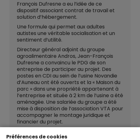
François Dufresne a eu l’idée de ce
dispositif associant contrat de travail et
solution d’hébergement.
Une formule qui permet aux adultes
autistes une véritable socialisation et un
sentiment d’utilité.
Directeur général adjoint du groupe
agroalimentaire Andros, Jean-François
Dufresne a convaincu le PDG de son
entreprise de participer au projet. Des
postes en CDI au sein de l’usine Novandie
d’Auneau ont été ouverts et la « Maison du
parc » dans une propriété appartenant à
l’entreprise et située à 2 km de l’usine a été
aménagée. Une salariée du groupe a été
mise à disposition de l’association VTA pour
accompagner le montage juridique et
financier du projet.
En savoir plus
Préférences de cookies