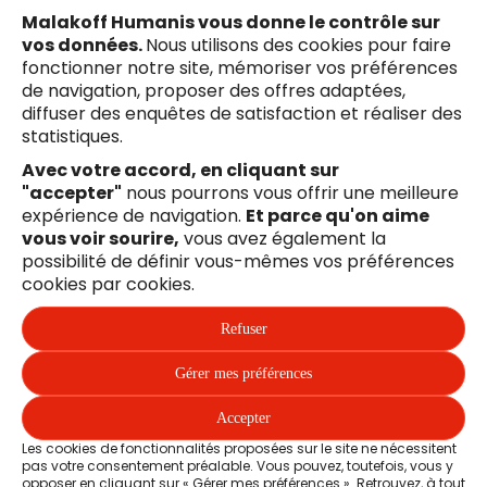
Malakoff Humanis vous donne le contrôle sur
vos données.
Nous utilisons des cookies pour faire
fonctionner notre site, mémoriser vos préférences
de navigation, proposer des offres adaptées,
diffuser des enquêtes de satisfaction et réaliser des
statistiques.
Avec votre accord, en cliquant sur
"accepter"
nous pourrons vous offrir une meilleure
Suivez-nous !
expérience de navigation.
Et parce qu'on aime
Facebook
Youtube
X
Li
vous voir sourire,
vous avez également la
possibilité de définir vous-mêmes vos préférences
Liens en bas de page
Mentions légales
cookies par cookies.
Refuser
Plan du site
Gérer mes préférences
Accessibilité : partiellement conforme 89,47 %
Accepter
Les cookies de fonctionnalités proposées sur le site ne nécessitent
pas votre consentement préalable. Vous pouvez, toutefois, vous y
opposer en cliquant sur « Gérer mes préférences ». Retrouvez, à tout