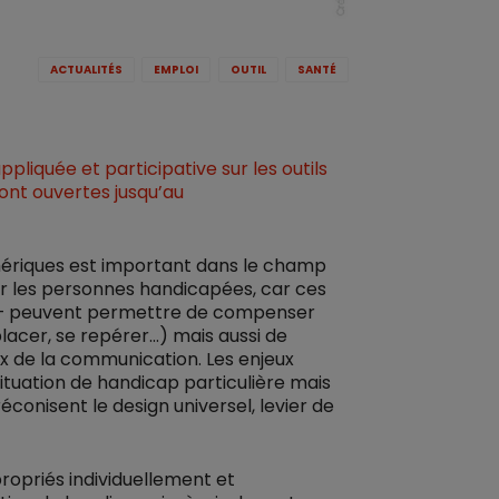
ACTUALITÉS
EMPLOI
OUTIL
SANTÉ
liquée et participative sur les outils
nt ouvertes jusqu’au
mériques est important dans le champ
ur les personnes handicapées, car ces
 etc. – peuvent permettre de compenser
lacer, se repérer…) mais aussi de
ux de la communication. Les enjeux
situation de handicap particulière mais
conisent le design universel, levier de
propriés individuellement et