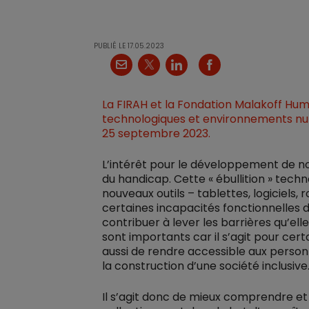
PUBLIÉ LE
17.05.2023
X
Courriel
LinkedIn
Facebook
La FIRAH et la Fondation Malakoff Huma
technologiques et environnements num
25 septembre 2023.
L’intérêt pour le développement de n
du handicap. Cette « ébullition » tec
nouveaux outils – tablettes, logiciels, 
certaines incapacités fonctionnelles 
contribuer à lever les barrières qu’e
sont importants car il s’agit pour cer
aussi de rendre accessible aux personn
la construction d’une société inclusive
Il s’agit donc de mieux comprendre et 