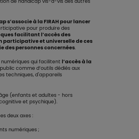
tion de handicap vis-à-vis des autres
 s’associe à la FIRAH pour lancer
ticipative pour produire des
ques facilitant l’accès des
 participative et universelle de ces
mie des personnes concernées
.
numériques qui facilitent
l’accès à la
nd public comme d’outils dédiés aux
des techniques, d'appareils
âge (enfants et adultes - hors
cognitive et psychique).
ces deux axes :
nts numériques ;