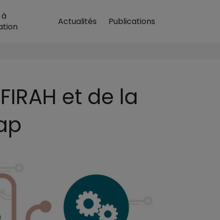
H
 à
Actualités
Publications
cueil
ation
FIRAH et de la
ap