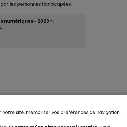
s par les personnes handicapées.
ts numériques - 2023
» ;
.
er notre site, mémoriser vos préférences de navigation,