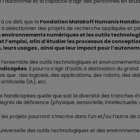
 l’autonomie et la capacité d’agir des personnes en situa
à ce défi, que la
Fondation Malakoff Humanis Handicap
à sélectionner des projets de recherche appliquée et par
es environnements numériques et les outils technologi
 l’emploi, afin d’étudier les processus de conception
 leurs usages , ainsi que leur impact pour l’autono
l’ensemble des outils technologiques et environnements 
andicapées
. Il pourra s’agir d’outils à destination du gra
s que : des logiciels, des applications, des robots, des ai
rtificielle (IA), etc.
 handicapées quelle que soit la diversité des tranches d’
grés de déficience (physique, sensorielle, intellectuelle, 
les projets pourront s’inscrire dans l’un et/ou l’autre de 
universelle des outils technologiques et des environneme