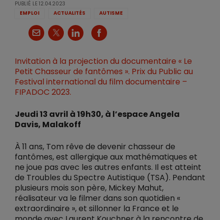
PUBLIÉ LE
12.04.2023
EMPLOI
ACTUALITÉS
AUTISME
X
Courriel
LinkedIn
Facebook
Invitation à la projection du documentaire « Le
Petit Chasseur de fantômes ». Prix du Public au
Festival international du film documentaire –
FIPADOC 2023.
Jeudi 13 avril à 19h30, à l’espace Angela
Davis, Malakoff
À 11 ans, Tom rêve de devenir chasseur de
fantômes, est allergique aux mathématiques et
ne joue pas avec les autres enfants. Il est atteint
de Troubles du Spectre Autistique (TSA). Pendant
plusieurs mois son père, Mickey Mahut,
réalisateur va le filmer dans son quotidien «
extraordinaire », et sillonner la France et le
monde avec Laurent Kouchner à la rencontre de