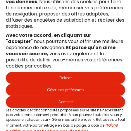
vos données.
Nous utilisons des cookies pour faire
fonctionner notre site, mémoriser vos préférences
de navigation, proposer des offres adaptées,
diffuser des enquêtes de satisfaction et réaliser des
statistiques.
Avec votre accord, en cliquant sur
"accepter"
nous pourrons vous offrir une meilleure
Suivez-nous !
expérience de navigation.
Et parce qu'on aime
Facebook
Youtube
X
Li
vous voir sourire,
vous avez également la
possibilité de définir vous-mêmes vos préférences
Liens en bas de page
Mentions légales
cookies par cookies.
Refuser
Plan du site
Gérer mes préférences
Accessibilité : partiellement conforme 89,47 %
Accepter
Les cookies de fonctionnalités proposées sur le site ne nécessitent
pas votre consentement préalable. Vous pouvez, toutefois, vous y
opposer en cliquant sur « Gérer mes préférences ». Retrouvez, à tout
Cookies
notre
moment, votre paramétrage en bas de page, à côté de