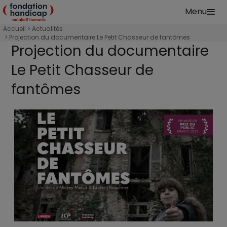
Aller au contenu principal
Menu
Fondation Handicap Malakoff Humanis Accu
Accueil
Accès au sport et à la culture
Actualités
Projection du documentaire Le Petit Chasseur de fantômes
Projection du documentaire
Le Petit Chasseur de
fantômes