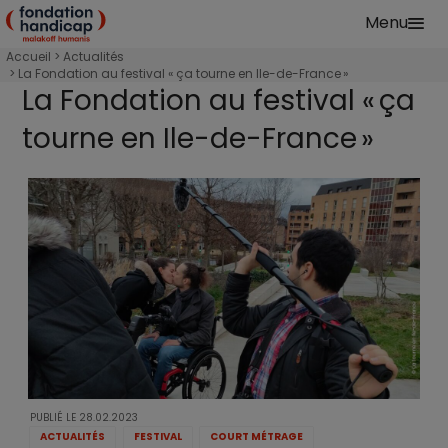
Aller au contenu principal
Menu
Fondation Handicap Malakoff Humanis Accu
Accueil
Accès au sport et à la culture
Actualités
La Fondation au festival « ça tourne en Ile-de-France »
La Fondation au festival « ça
tourne en Ile-de-France »
PUBLIÉ LE
28.02.2023
ACTUALITÉS
FESTIVAL
COURT MÉTRAGE