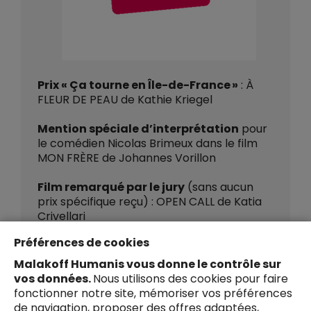
Prix « Ça tourne en Île-de-France »
: À
FLEUR DE PEAU de Kathie Kriegel
Mention spéciale d’interprétation
pour
le comédien Nicolas Brimeux dans le film
MON FRÈRE de Johannes Vorillon
Film remarqué par le jury
(sans aucun
prix spécifique reçu) : OPEN CALL de Katia
Crivellari
Pour en savoir plus
Préférences de cookies
Malakoff Humanis vous donne le contrôle sur
vos données.
Nous utilisons des cookies pour faire
fonctionner notre site, mémoriser vos préférences
de navigation, proposer des offres adaptées,